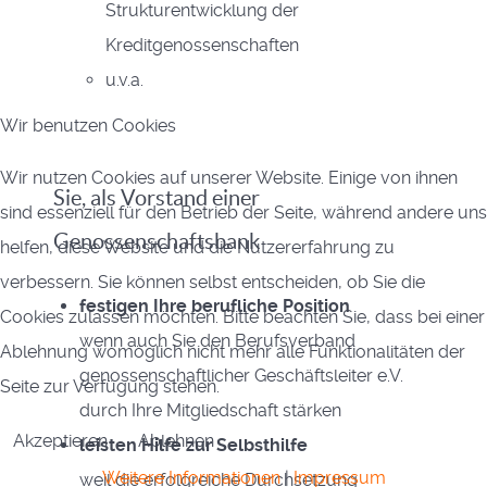
Strukturentwicklung der
Kreditgenossenschaften
u.v.a.
Wir benutzen Cookies
Wir nutzen Cookies auf unserer Website. Einige von ihnen
Sie, als Vorstand einer
sind essenziell für den Betrieb der Seite, während andere uns
Genossenschaftsbank
helfen, diese Website und die Nutzererfahrung zu
verbessern. Sie können selbst entscheiden, ob Sie die
festigen Ihre berufliche Position
Cookies zulassen möchten. Bitte beachten Sie, dass bei einer
wenn auch Sie den Berufsverband
Ablehnung womöglich nicht mehr alle Funktionalitäten der
genossenschaftlicher Geschäftsleiter e.V.
Seite zur Verfügung stehen.
durch Ihre Mitgliedschaft stärken
Akzeptieren
Ablehnen
leisten Hilfe zur Selbsthilfe
Weitere Informationen
|
Impressum
weil die erfolgreiche Durchsetzung